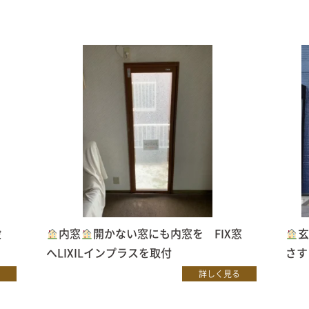
設
内窓
開かない窓にも内窓を FIX窓
へLIXILインプラスを取付
さす
詳しく見る