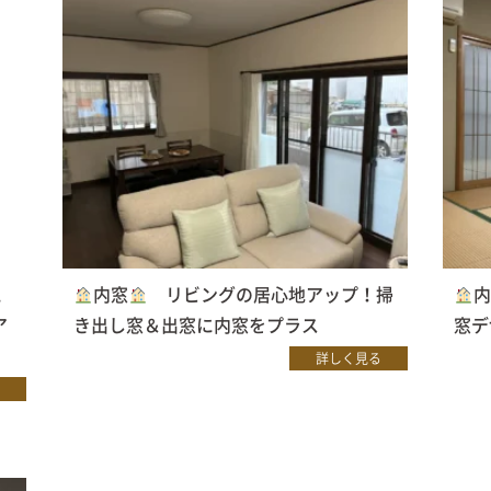
L
内窓
リビングの居心地アップ！掃
ア
き出し窓＆出窓に内窓をプラス
窓デ
詳しく見る