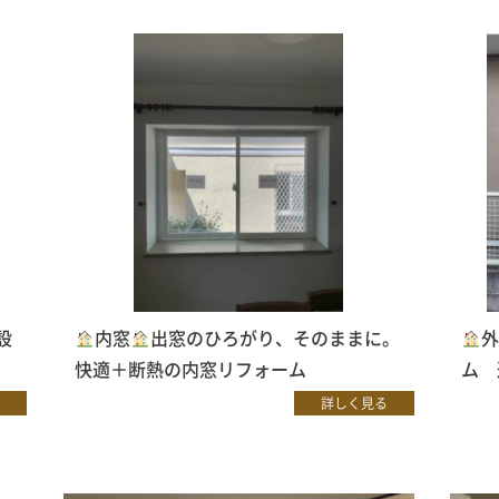
設
内窓
出窓のひろがり、そのままに。
快適＋断熱の内窓リフォーム
ム 
詳しく見る