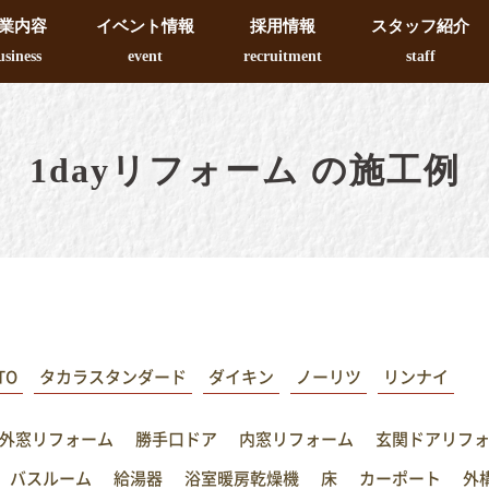
業内容
イベント情報
採用情報
スタッフ紹介
usiness
event
recruitment
staff
1dayリフォーム の施工例
TO
タカラスタンダード
ダイキン
ノーリツ
リンナイ
外窓リフォーム
勝手口ドア
内窓リフォーム
玄関ドアリフ
バスルーム
給湯器
浴室暖房乾燥機
床
カーポート
外