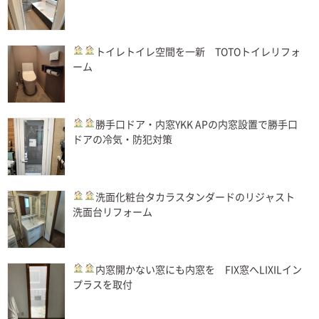
トイレ
トイレ空間を一新 TOTOトイレリフォ
ーム
勝手口ドア・内窓
YKK APの内窓設置で勝手口
ドアの冷気・防犯対策
洗面化粧台
タカラスタンダードのリジャスト
洗面台リフォーム
内窓
開かない窓にも内窓を FIX窓へLIXILイン
プラスを取付