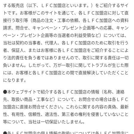
する販売店（以下、ＬＦＣ加盟店といいます。）をご紹介するサイ
トです。お客様がこのサイトを通じて、各ＬＦＣ加盟店に対して直
接行う取引等（商品の注文・工事の依頼、各ＬＦＣ加盟店への資料
請求、問合せ、キャンペーン・プレゼント企画等への応募、キャン
ペーン・プレゼント企画等の当選者の利益受領など）については、
当社は契約の当事者、代理人、各ＬＦＣ加盟店のために取引を行う
者、保証人、またはお客様に各ＬＦＣ加盟店をご紹介することによ
り法的責任を負う者ではありませんので、取引に関する責任は一切
負いません。したがって、万が一取引に関してトラブルが生じた際
には、お客様と各ＬＦＣ加盟店との間で直接解決していただくこと
になります。
●本ウェブサイトで紹介する各ＬＦＣ加盟店の情報（名称、連絡
先、取扱い商品・工事など）について、お問合せの場合は各ＬＦＣ
加盟店に直接お問合せください。これらに関する内容の真偽、最新
性、有用性、信頼性、適法性、第三者の権利を侵害していないこと
等について、当社は一切保証いたしません。
●各ＬＦＣ加盟店の個人情報の取扱いについては各ＬＦＣ加盟店に