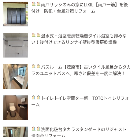
雨戸
サッシのみの窓にLIXIL【雨戸一筋】を後
付け 防犯・台風対策リフォーム
温水式・浴室暖房乾燥機
タイル浴室も諦めな
い！後付けできるリンナイ壁掛型暖房乾燥機
バスルーム
【茂原市】古いタイル風呂からタカ
ラのユニットバスへ。寒さと段差を一度に解決！
トイレ
トイレ空間を一新 TOTOトイレリフォ
ーム
洗面化粧台
タカラスタンダードのリジャスト
洗面台リフォーム