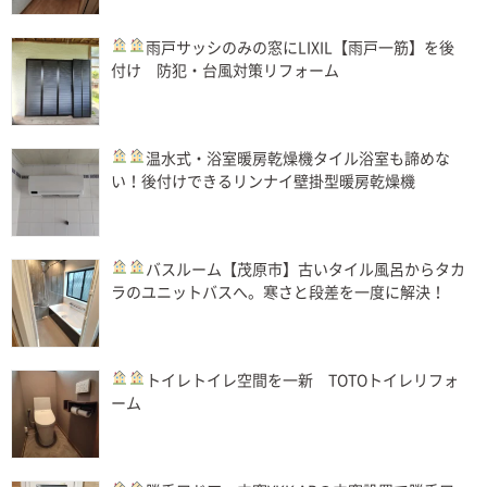
雨戸
サッシのみの窓にLIXIL【雨戸一筋】を後
付け 防犯・台風対策リフォーム
温水式・浴室暖房乾燥機
タイル浴室も諦めな
い！後付けできるリンナイ壁掛型暖房乾燥機
バスルーム
【茂原市】古いタイル風呂からタカ
ラのユニットバスへ。寒さと段差を一度に解決！
トイレ
トイレ空間を一新 TOTOトイレリフォ
ーム