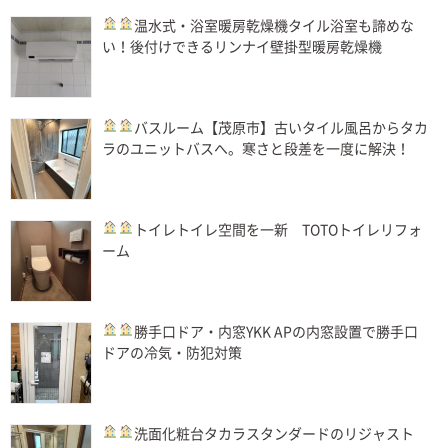
温水式・浴室暖房乾燥機
タイル浴室も諦めな
い！後付けできるリンナイ壁掛型暖房乾燥機
バスルーム
【茂原市】古いタイル風呂からタカ
ラのユニットバスへ。寒さと段差を一度に解決！
トイレ
トイレ空間を一新 TOTOトイレリフォ
ーム
勝手口ドア・内窓
YKK APの内窓設置で勝手口
ドアの冷気・防犯対策
洗面化粧台
タカラスタンダードのリジャスト