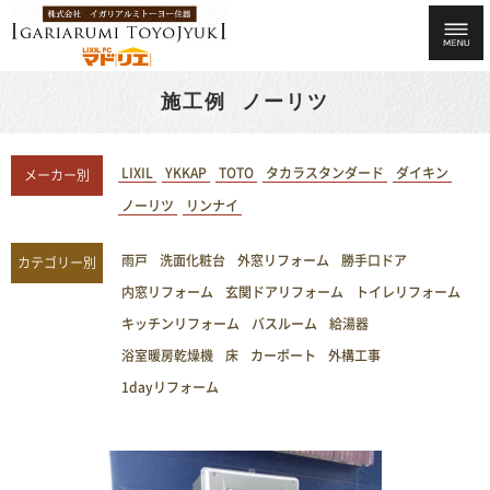
施工例 ノーリツ
LIXIL
YKKAP
TOTO
タカラスタンダード
ダイキン
メーカー別
ノーリツ
リンナイ
雨戸
洗面化粧台
外窓リフォーム
勝手口ドア
カテゴリー別
内窓リフォーム
玄関ドアリフォーム
トイレリフォーム
キッチンリフォーム
バスルーム
給湯器
浴室暖房乾燥機
床
カーポート
外構工事
1dayリフォーム